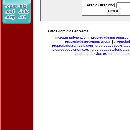
Precio Ofrecido $
Otros dominios en venta:
fincasganaderas.com
|
propiedadesmiramar.co
propiedadesreconquista.com
|
propiedad
propiedadessanjusto.com
|
propiedadessevilla.e
propiedadestenerife.es
|
propiedadesvalencia.es
propiedadesvigo.es
|
propiedades