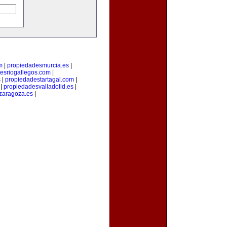
m
|
propiedadesmurcia.es
|
esriogallegos.com
|
s
|
propiedadestartagal.com
|
|
propiedadesvalladolid.es
|
zaragoza.es
|