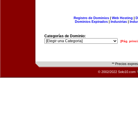
Registro de Dominios
|
Web Hosting
|
D
Dominios Expirados
|
Industrias
|
Indu
Categorías de Dominio:
[Pág. princi
** Precios expre
© 2002/2022 Solo10.com