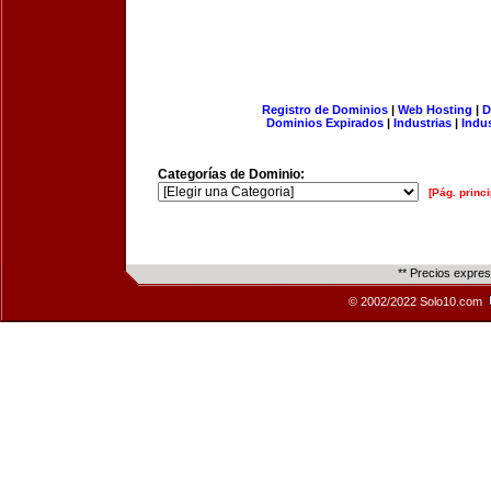
Registro de Dominios
|
Web Hosting
|
D
Dominios Expirados
|
Industrias
|
Indu
Categorías de Dominio:
[Pág. princi
** Precios expre
© 2002/2022 Solo10.com