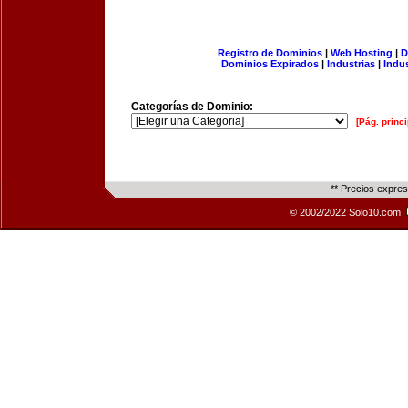
Registro de Dominios
|
Web Hosting
|
D
Dominios Expirados
|
Industrias
|
Indu
Categorías de Dominio:
[Pág. princi
** Precios expre
© 2002/2022 Solo10.com