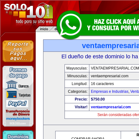
ventaempresari
El dueño de este dominio lo ha
Mayusculas:
VENTAEMPRESARIAL.CO
Minusculas:
ventaempresarial.com
Longitud:
16 caracteres
Categorias:
Empresas e Industrias
,
Vent
Precio:
$750.00
Visitar!
ventaempresarial.com
Serán consideradas ofer
R